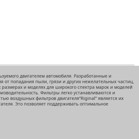
льзуемого двигателем автомобиля. Разработанные и
я от попадания пыли, грязи и других нежелательных частиц,
 размерах и моделях для широкого спектра марок и моделей
оизводительность. Фильтры легко устанавливаются и
ью воздушных фильтров двигателя“Riginal” является их
гателя. Это позволяет поддерживать оптимальное