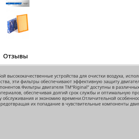
Отзывы
бой высококачественные устройства для очистки воздуха, испо
ства, эти фильтры обеспечивают эффективную защиту двигател
понентов.Фильтры двигателя ТМ“Riginal” доступны в различных
териалов, обеспечивая долгий срок службы и оптимальную пр
у обслуживания и экономию времени.Отличительной особенност
 предотвращая их попадание в чувствительные компоненты дви