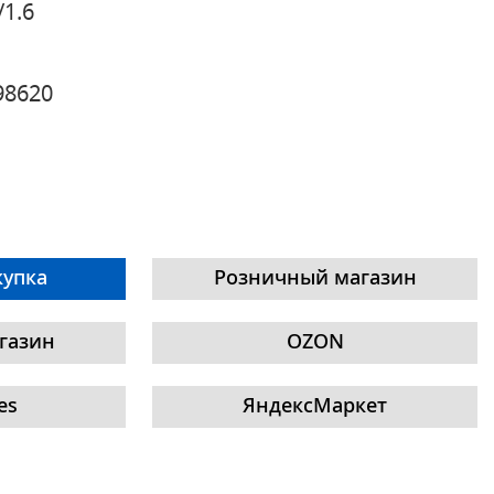
/1.6
98620
купка
Розничный магазин
газин
OZON
es
ЯндексМаркет