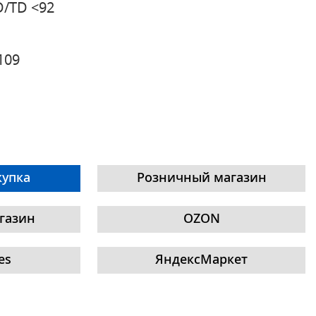
6D/TD <92
109
купка
Розничный магазин
газин
OZON
es
ЯндексМаркет