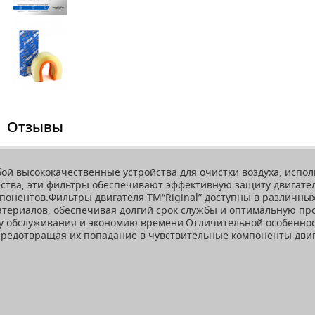
Отзывы
бой высококачественные устройства для очистки воздуха, испо
ства, эти фильтры обеспечивают эффективную защиту двигател
понентов.Фильтры двигателя ТМ“Riginal” доступны в различных
териалов, обеспечивая долгий срок службы и оптимальную пр
у обслуживания и экономию времени.Отличительной особенност
 предотвращая их попадание в чувствительные компоненты дви