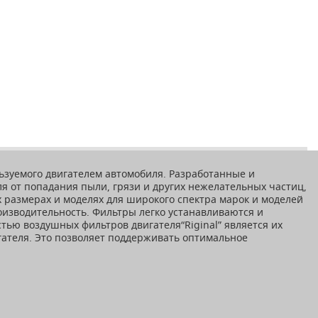
льзуемого двигателем автомобиля. Разработанные и
я от попадания пыли, грязи и других нежелательных частиц,
 размерах и моделях для широкого спектра марок и моделей
оизводительность. Фильтры легко устанавливаются и
ью воздушных фильтров двигателя“Riginal” является их
гателя. Это позволяет поддерживать оптимальное