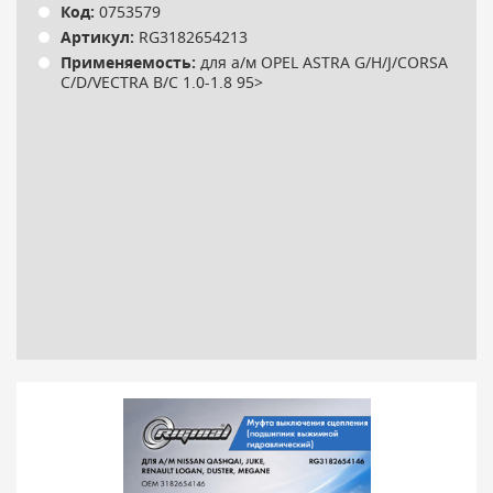
Код:
0753579
Артикул:
RG3182654213
Применяемость:
для а/м OPEL ASTRA G/H/J/CORSA
C/D/VECTRA B/C 1.0-1.8 95>