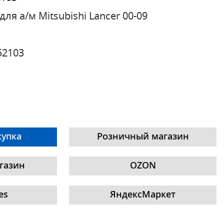
для а/м Mitsubishi Lancer 00-09
52103
купка
Розничный магазин
газин
OZON
es
ЯндексМаркет