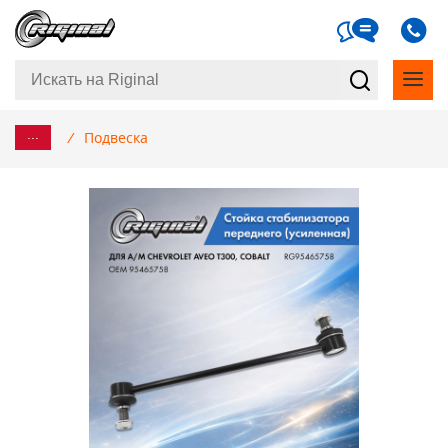
...
/
Подвеска