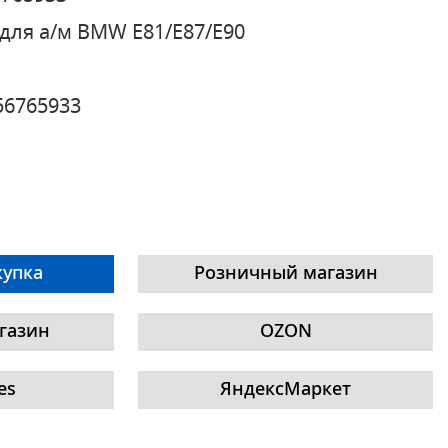
для а/м BMW E81/E87/E90
56765933
купка
Розничный магазин
газин
OZON
es
ЯндексМаркет