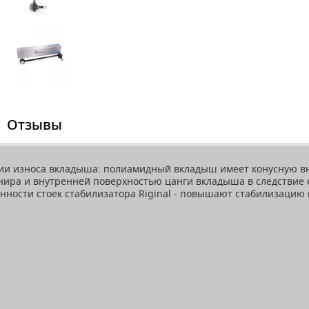
Отзывы
ции износа вкладыша: полиамидный вкладыш имеет конусную 
ира и внутренней поверхностью цанги вкладыша в следствие е
ности стоек стабилизатора Riginal - повышают стабилизацию 