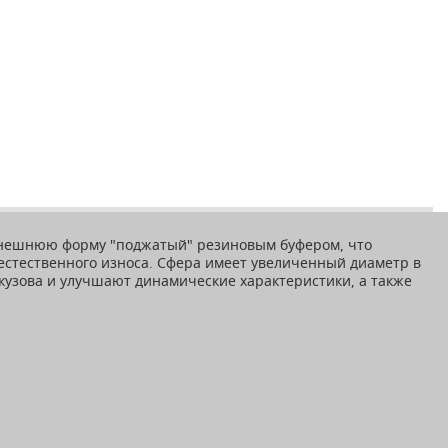
внешнюю форму "поджатый" резиновым буфером, что
стественного износа. Сфера имеет увеличенный диаметр в
кузова и улучшают динамические характеристики, а также