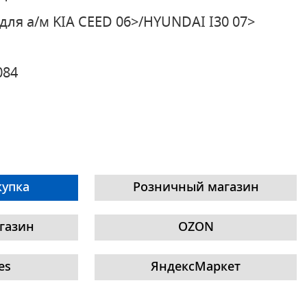
для а/м KIA CEED 06>/HYUNDAI I30 07>
084
купка
Розничный магазин
газин
OZON
es
ЯндексМаркет