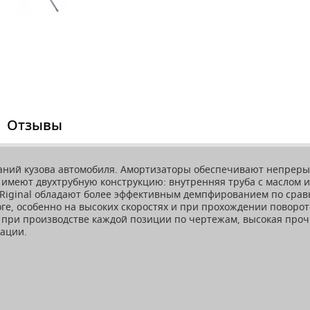
Отзывы
баний кузова автомобиля. Амортизаторы обеспечивают непреры
имеют двухтрубную конструкцию: внутренняя труба с маслом и 
 Riginal обладают более эффективным демпфированием по сра
ге, особенно на высоких скоростях и при прохождении поворот
а при производстве каждой позиции по чертежам, высокая про
тации.