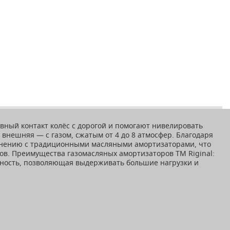
вный контакт колёс с дорогой и помогают нивелировать
внешняя — с газом, сжатым от 4 до 8 атмосфер. Благодаря
внению с традиционными масляными амортизаторами, что
ов. Преимущества газомасляных амортизаторов ТМ Riginal:
чность, позволяющая выдерживать большие нагрузки и