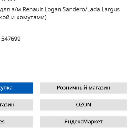
для а/м Renault Logan.Sandero/Lada Largus
кой и хомутами)
1547699
купка
Розничный магазин
газин
OZON
es
ЯндексМаркет