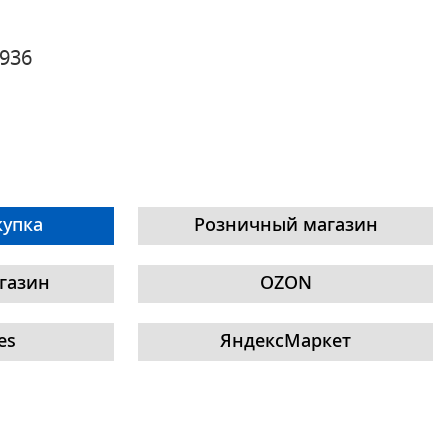
936
купка
Розничный магазин
газин
OZON
es
ЯндексМаркет