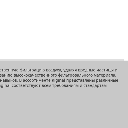
чественную фильтрацию воздуха, удаляя вредные частицы и
ованию высококачественного фильтровального материала.
 навыков. В ассортименте Riginal представлены различные
iginal соответствуют всем требованиям и стандартам