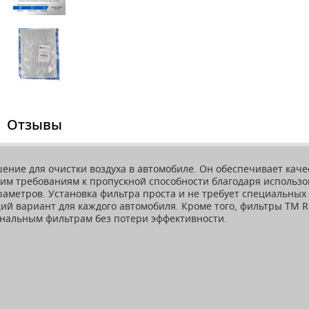
Отзывы
ешение для очистки воздуха в автомобиле. Он обеспечивает ка
ким требованиям к пропускной способности благодаря использ
аметров. Установка фильтра проста и не требует специальных
ий вариант для каждого автомобиля. Кроме того, фильтры ТМ R
гинальным фильтрам без потери эффективности.