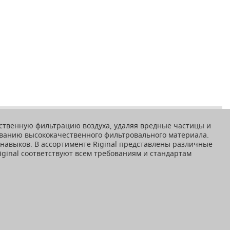
чественную фильтрацию воздуха, удаляя вредные частицы и
ованию высококачественного фильтровального материала.
 навыков. В ассортименте Riginal представлены различные
iginal соответствуют всем требованиям и стандартам