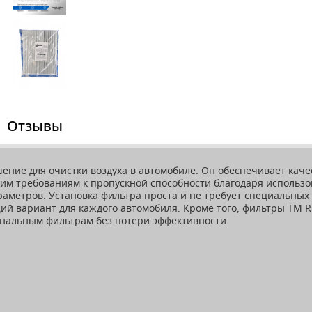
Отзывы
ешение для очистки воздуха в автомобиле. Он обеспечивает ка
ким требованиям к пропускной способности благодаря использ
аметров. Установка фильтра проста и не требует специальных
ий вариант для каждого автомобиля. Кроме того, фильтры ТМ R
гинальным фильтрам без потери эффективности.