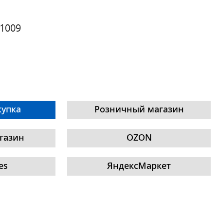
1009
купка
Розничный магазин
газин
OZON
es
ЯндексМаркет