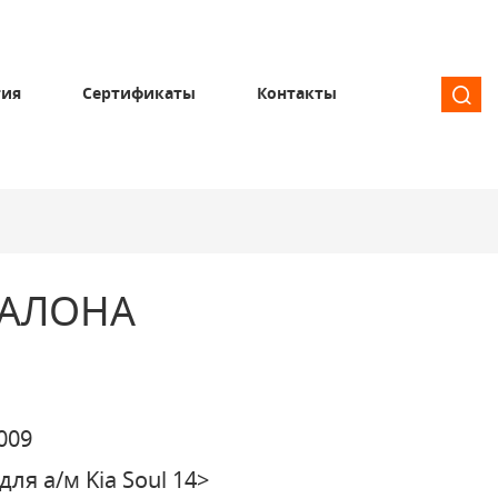
тия
Сертификаты
Контакты
САЛОНА
009
для а/м Kia Soul 14>