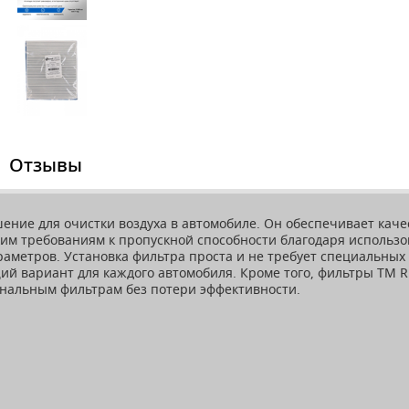
Отзывы
ешение для очистки воздуха в автомобиле. Он обеспечивает ка
ким требованиям к пропускной способности благодаря использ
аметров. Установка фильтра проста и не требует специальных
ий вариант для каждого автомобиля. Кроме того, фильтры ТМ R
гинальным фильтрам без потери эффективности.