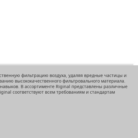
чественную фильтрацию воздуха, удаляя вредные частицы и
ованию высококачественного фильтровального материала.
 навыков. В ассортименте Riginal представлены различные
iginal соответствуют всем требованиям и стандартам