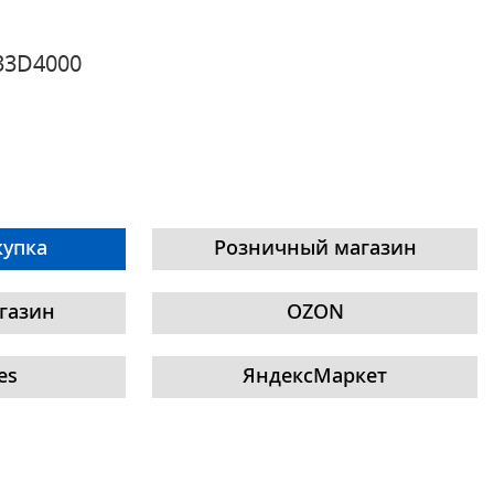
33D4000
купка
Розничный магазин
газин
OZON
es
ЯндексМаркет