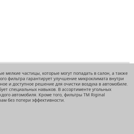
 мелкие частицы, которые могут попадать в салон, а также
ного фильтра гарантирует улучшение микроклимата внутри
жное и доступное решение для очистки воздуха в автомобиле.
бует специальных навыков. В ассортименте угольных
дого автомобиля. Кроме того, фильтры ТМ Riginal
рам без потери эффективности.