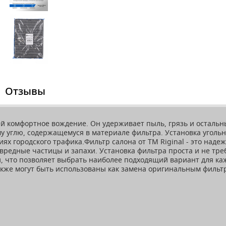
Отзывы
комфортное вождение. Он удерживает пыль, грязь и остальные
у углю, содержащемуся в материале фильтра. Установка уголь
иях городского трафика.Фильтр салона от TM Riginal - это наде
вредные частицы и запахи. Установка фильтра проста и не тре
, что позволяет выбрать наиболее подходящий вариант для каж
также могут быть использованы как замена оригинальным фильт