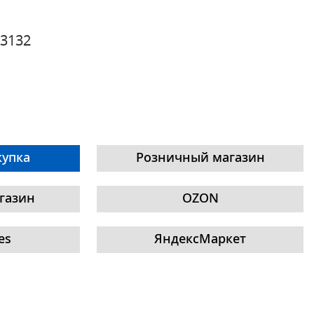
3132
купка
Розничный магазин
газин
OZON
es
ЯндексМаркет