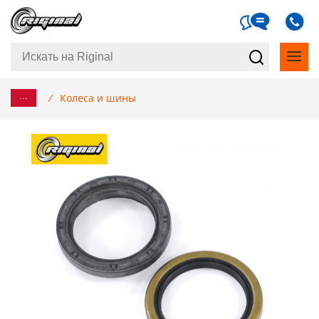
...
/
Колеса и шины