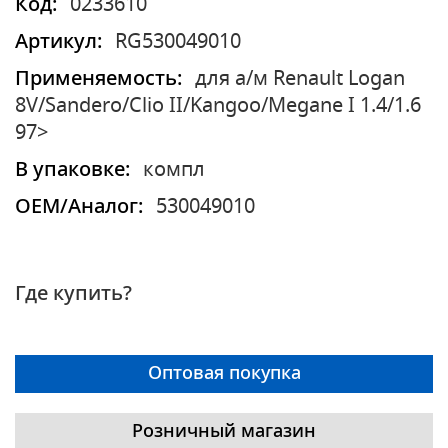
Код:
0233610
Артикул:
RG530049010
Применяемость:
для а/м Renault Logan
8V/Sandero/Clio II/Kangoo/Megane I 1.4/1.6
97>
В упаковке:
компл
OEM/Аналог:
530049010
Где купить?
Оптовая покупка
Розничный магазин