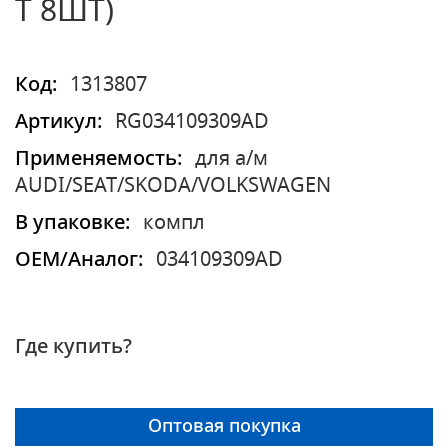
Т 8ШТ)
Код:
1313807
Артикул:
RG034109309AD
Применяемость:
для а/м
AUDI/SEAT/SKODA/VOLKSWAGEN
В упаковке:
компл
OEM/Аналог:
034109309AD
Где купить?
Оптовая покупка