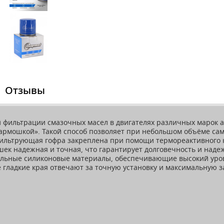
Отзывы
ой фильтрации смазочных масел в двигателях различных мар
армошкой». Такой способ позволяет при небольшом объёме са
Фильтрующая гофра закреплена при помощи термореактивного к
ек надежная и точная, что гарантирует долговечность и надеж
льные силиконовые материалы, обеспечивающие высокий урове
гладкие края отвечают за точную установку и максимальную за