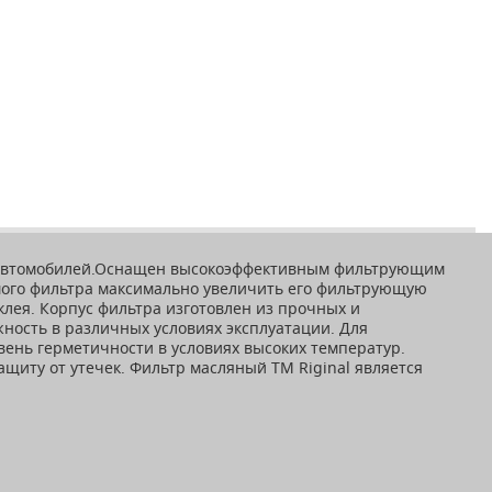
ок автомобилей.Оснащен высокоэффективным фильтрующим
мого фильтра максимально увеличить его фильтрующую
лея. Корпус фильтра изготовлен из прочных и
ность в различных условиях эксплуатации. Для
нь герметичности в условиях высоких температур.
щиту от утечек. Фильтр масляный ТМ Riginal является