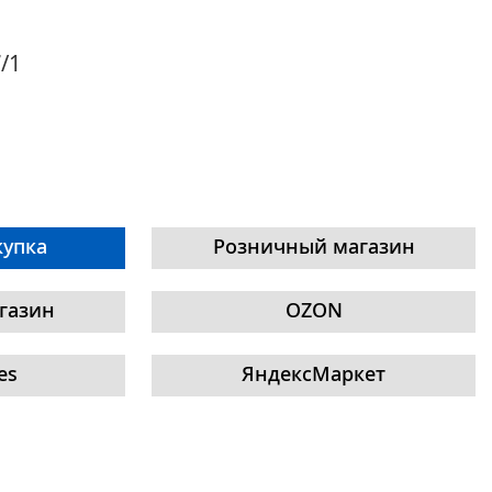
/1
купка
Розничный магазин
газин
OZON
es
ЯндексМаркет