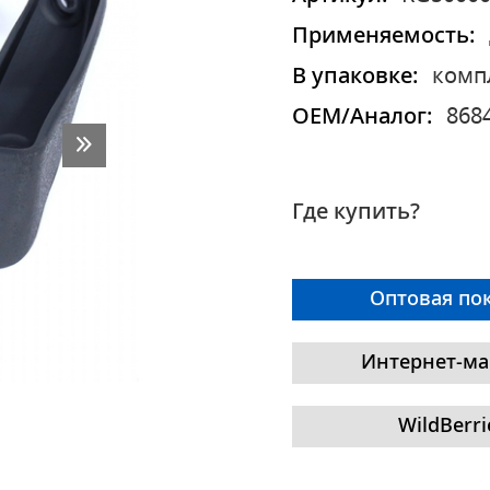
Применяемость:
В упаковке:
комп
OEM/Аналог:
868
Где купить?
Оптовая по
Интернет-ма
WildBerri