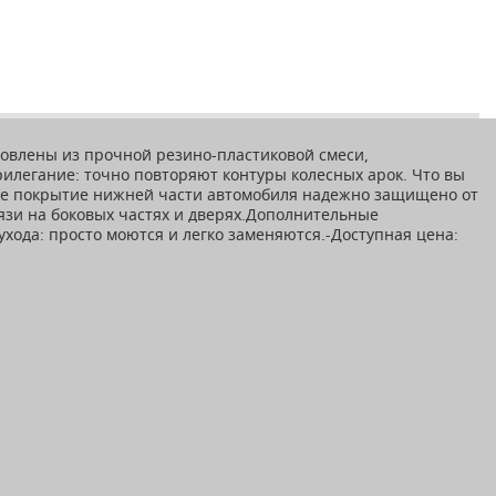
товлены из прочной резино-пластиковой смеси,
рилегание: точно повторяют контуры колесных арок. Что вы
чное покрытие нижней части автомобиля надежно защищено от
зи на боковых частях и дверях.Дополнительные
ухода: просто моются и легко заменяются.-Доступная цена: