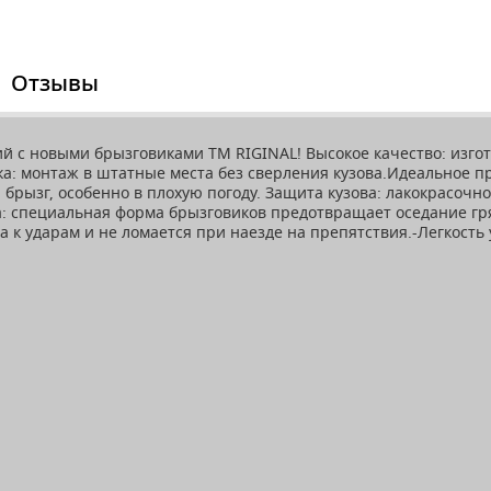
Отзывы
ий с новыми брызговиками ТМ RIGINAL! Высокое качество: изго
ка: монтаж в штатные места без сверления кузова.Идеальное п
 брызг, особенно в плохую погоду. Защита кузова: лакокрасо
: специальная форма брызговиков предотвращает оседание гря
 к ударам и не ломается при наезде на препятствия.-Легкость 