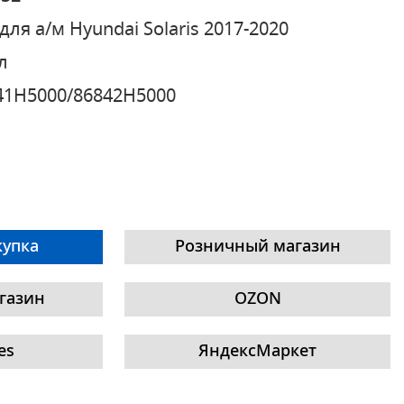
для а/м Hyundai Solaris 2017-2020
л
41H5000/86842H5000
купка
Розничный магазин
газин
OZON
es
ЯндексМаркет