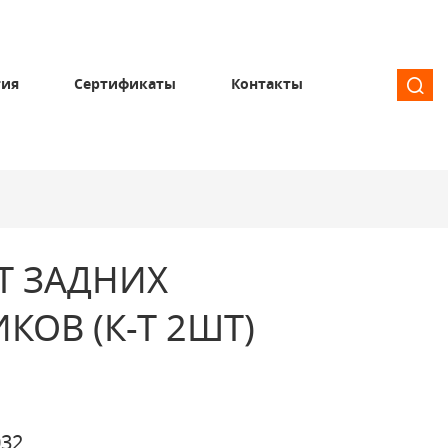
тия
Сертификаты
Контакты
Т ЗАДНИХ
КОВ (К-Т 2ШТ)
32